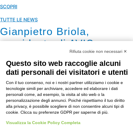
SCOPRI
TUTTE LE NEWS
Gianpietro Briola,
presidente di AVIS
Rifiuta cookie non necessari ✕
Nazionale, parla
Questo sito web raccoglie alcuni
all’assemblea di AVIS
dati personali dei visitatori e utenti
Cernusco
Con il tuo consenso, noi e i nostri partner utilizziamo i cookie e
tecnologie simili per archiviare, accedere ed elaborare i dati
Ecco l’intervento del Presidente Briola all’assemblea di
personali come, ad esempio, la visita al sito web o la
personalizzazione degli annunci. Poiché rispettiamo il tuo diritto
AVIS Cernusco del 25 febbraio 2024
alla privacy, è possibile scegliere di non consentire alcuni tipi di
cookie. Clicca su preferenze GDPR per saperne di più.
Visualizza la Cookie Policy Completa