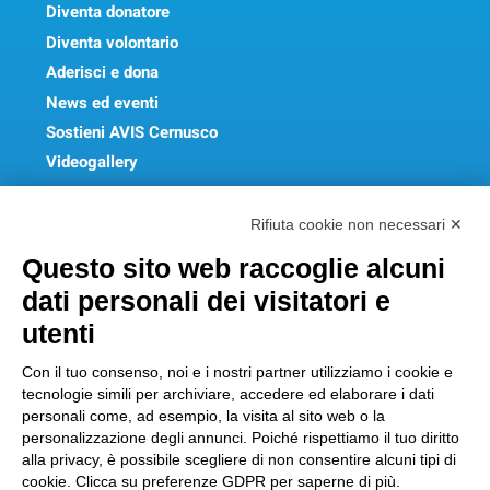
Diventa donatore
Diventa volontario
Aderisci e dona
News ed eventi
Sostieni AVIS Cernusco
Videogallery
FAQ
Rifiuta cookie non necessari ✕
Get In Touch
Questo sito web raccoglie alcuni
dati personali dei visitatori e
utenti
Sede Legale:
Piazza Matteotti, 8 – 20063 Cernusco sul
Con il tuo consenso, noi e i nostri partner utilizziamo i cookie e
tecnologie simili per archiviare, accedere ed elaborare i dati
Naviglio (Milano)
personali come, ad esempio, la visita al sito web o la
Codice Fiscale
: 97117830154 |
personalizzazione degli annunci. Poiché rispettiamo il tuo diritto
aviscernuscosulnaviglio@pec.aviscernusco.net
alla privacy, è possibile scegliere di non consentire alcuni tipi di
cookie. Clicca su preferenze GDPR per saperne di più.