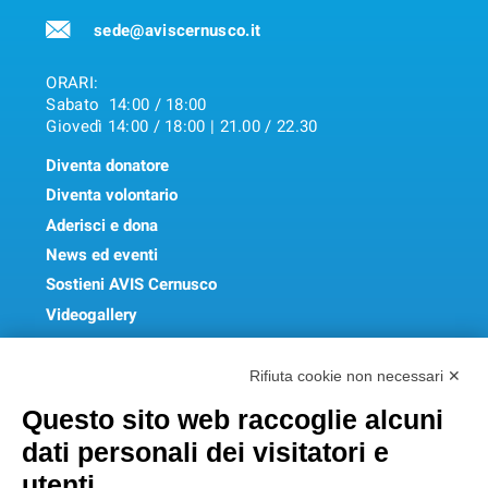
sede@aviscernusco.it
ORARI:
Sabato 14:00 / 18:00
Giovedì 14:00 / 18:00 | 21.00 / 22.30
Diventa donatore
Diventa volontario
Aderisci e dona
News ed eventi
Sostieni AVIS Cernusco
Videogallery
FAQ
Rifiuta cookie non necessari ✕
Get In Touch
Questo sito web raccoglie alcuni
dati personali dei visitatori e
utenti