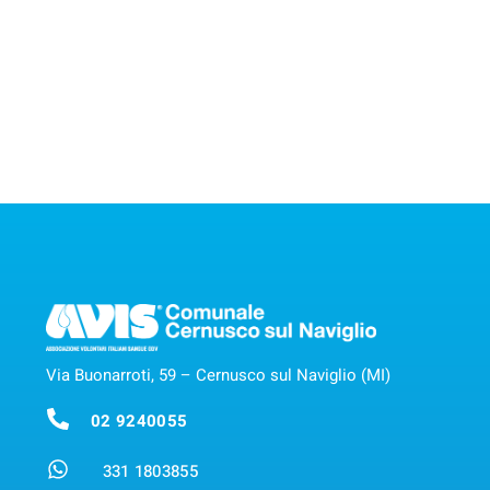
Via Buonarroti, 59 – Cernusco sul Naviglio (MI)
02 9240055
331 1803855