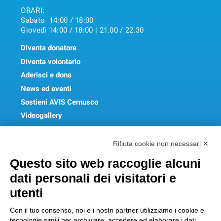
ORARI:
Sabato 14:00 / 18:00
Giovedì 14:00 / 18:00 | 21.00 / 22.30
Diventa donatore
Diventa volontario
Aderisci e dona
News ed eventi
Sostieni AVIS Cernusco
Videogallery
FAQ
Rifiuta cookie non necessari ✕
Get In Touch
Questo sito web raccoglie alcuni
dati personali dei visitatori e
utenti
Sede Legale:
Piazza Matteotti, 8 – 20063 Cernusco sul
Con il tuo consenso, noi e i nostri partner utilizziamo i cookie e
tecnologie simili per archiviare, accedere ed elaborare i dati