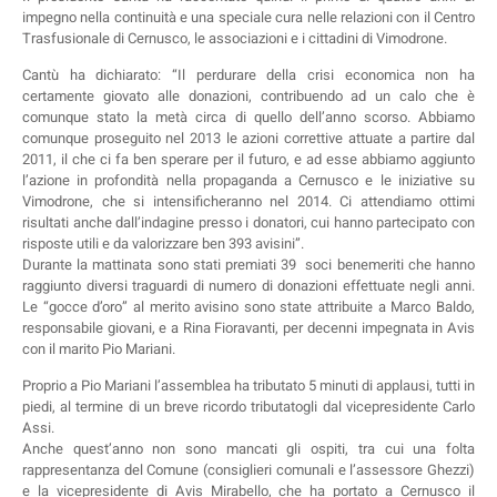
impegno nella continuità e una speciale cura nelle relazioni con il Centro
Trasfusionale di Cernusco, le associazioni e i cittadini di Vimodrone.
Cantù ha dichiarato: “Il perdurare della crisi economica non ha
certamente giovato alle donazioni, contribuendo ad un calo che è
comunque stato la metà circa di quello dell’anno scorso. Abbiamo
comunque proseguito nel 2013 le azioni correttive attuate a partire dal
2011, il che ci fa ben sperare per il futuro, e ad esse abbiamo aggiunto
l’azione in profondità nella propaganda a Cernusco e le iniziative su
Vimodrone, che si intensificheranno nel 2014. Ci attendiamo ottimi
risultati anche dall’indagine presso i donatori, cui hanno partecipato con
risposte utili e da valorizzare ben 393 avisini”.
Durante la mattinata sono stati premiati 39 soci benemeriti che hanno
raggiunto diversi traguardi di numero di donazioni effettuate negli anni.
Le “gocce d’oro” al merito avisino sono state attribuite a Marco Baldo,
responsabile giovani, e a Rina Fioravanti, per decenni impegnata in Avis
con il marito Pio Mariani.
Proprio a Pio Mariani l’assemblea ha tributato 5 minuti di applausi, tutti in
piedi, al termine di un breve ricordo tributatogli dal vicepresidente Carlo
Assi.
Anche quest’anno non sono mancati gli ospiti, tra cui una folta
rappresentanza del Comune (consiglieri comunali e l’assessore Ghezzi)
e la vicepresidente di Avis Mirabello, che ha portato a Cernusco il