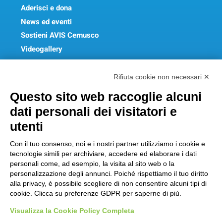
Aderisci e dona
News ed eventi
Sostieni AVIS Cernusco
Videogallery
FAQ
Rifiuta cookie non necessari ✕
Get In Touch
Questo sito web raccoglie alcuni
dati personali dei visitatori e
utenti
Sede Legale:
Piazza Matteotti, 8 – 20063 Cernusco sul
Con il tuo consenso, noi e i nostri partner utilizziamo i cookie e
tecnologie simili per archiviare, accedere ed elaborare i dati
Naviglio (Milano)
personali come, ad esempio, la visita al sito web o la
Codice Fiscale
: 97117830154 |
personalizzazione degli annunci. Poiché rispettiamo il tuo diritto
aviscernuscosulnaviglio@pec.aviscernusco.net
alla privacy, è possibile scegliere di non consentire alcuni tipi di
cookie. Clicca su preferenze GDPR per saperne di più.
Cookie Policy
Visualizza la Cookie Policy Completa